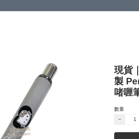
現貨｜S
製 Pe
啫喱筆 
數量
−