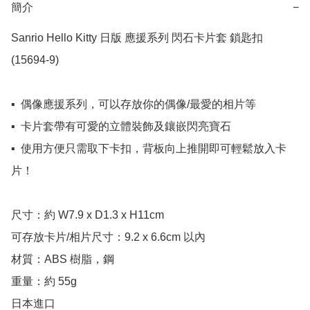
簡介
−
Sanrio Hello Kitty 日版 應援系列 閃石卡片套 鎖匙扣 
(15694-9)

▪️  偶像應援系列，可以存放你的偶像/最愛的相片等

▪️  卡片套帶有可愛的立體裝飾及鑲嵌閃亮寶石

▪️  使用方便只需取下卡扣，背板向上推開即可輕鬆放入卡
片！

尺寸：約 W7.9 x D1.3 x H11cm

可存放卡片/相片尺寸：9.2 x 6.6cm 以內

材質：ABS 樹脂，鋼

重量：約 55g

日本進口
