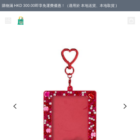
購物滿 HKD 300.00即享免運費優惠！（適用於 本地送貨、本地取貨 )
Unique Stationery 創文坊