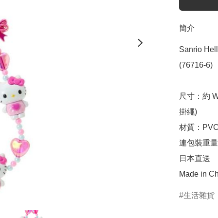
簡介
Sanrio H
(76716-6)

尺寸：約 W5
掛繩)

材質：PV
連包裝重量：
日本直送

Made in Ch
生活雜貨