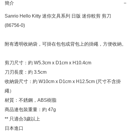
簡介
−
Sanrio Hello Kitty 迷你文具系列 日版 迷你較剪 剪刀 
(86756-0)

附有透明收納袋，可掛在包包或背包上的掛繩，方便收納。

剪刀尺寸：約 W5.3cm x D1cm x H10.4cm 

刀刃長度：約 3.5cm

收納袋尺寸：約 W10cm x D1cm x H12.5cm (尺寸不含掛
繩）

材質：不銹鋼，ABS樹脂

商品連包裝重量：約 47g

** 只適合3歲以上

日本進口
