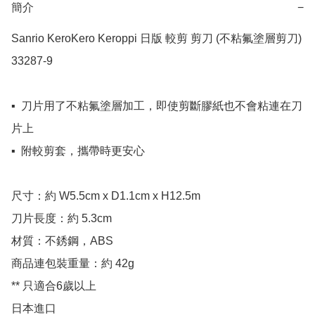
簡介
−
Sanrio KeroKero Keroppi 日版 較剪 剪刀 (不粘氟塗層剪刀) 
33287-9

▪️  刀片用了不粘氟塗層加工，即使剪斷膠紙也不會粘連在刀
片上

▪️  附較剪套，攜帶時更安心

尺寸：約 W5.5cm x D1.1cm x H12.5m 

刀片長度：約 5.3cm

材質：不銹鋼，ABS

商品連包裝重量：約 42g

** 只適合6歲以上

日本進口
