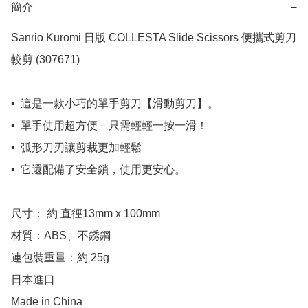
簡介
−
Sanrio Kuromi 日版 COLLESTA Slide Scissors 便攜式剪刀 
較剪 (307671)

▪️  這是一款小巧的單手剪刀【滑動剪刀】。

▪️  單手使用超方便－只需輕輕一按一滑！

▪️  弧形刀刃讓剪裁更加輕鬆

▪️  它還配備了安全鎖，使用更安心。

尺寸： 約 直徑13mm x 100mm

材質：ABS、不銹鋼

連包裝重量：約 25g

日本進口

Made in China