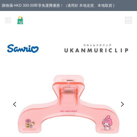
購物滿 HKD 300.00即享免運費優惠！（適用於 本地送貨、本地取貨 )
Unique Stationery 創文坊