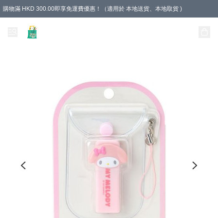
購物滿 HKD 300.00即享免運費優惠！（適用於 本地送貨、本地取貨 )
Unique Stationery 創文坊