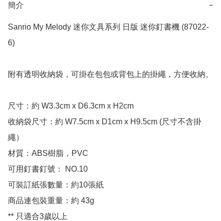
簡介
−
Sanrio My Melody 迷你文具系列 日版 迷你釘書機 (87022-
6)

附有透明收納袋，可掛在包包或背包上的掛繩，方便收納。

尺寸：約 W3.3cm x D6.3cm x H2cm 

收納袋尺寸：約 W7.5cm x D1cm x H9.5cm (尺寸不含掛
繩）

材質：ABS樹脂，PVC

可用釘書釘號： NO.10

可裝訂紙張數量：約10張紙

商品連包裝重量：約 43g

** 只適合3歲以上
