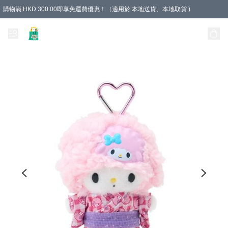
購物滿 HKD 300.00即享免運費優惠！（適用於 本地送貨、本地取貨 )
Unique Stationery 創文坊