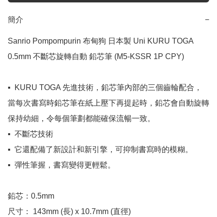
簡介
−
Sanrio Pompompurin 布甸狗 日本製 Uni KURU TOGA 
0.5mm 不斷芯旋轉自動 鉛芯筆 (M5-KSSR 1P CPY)

▪️  KURU TOGA 先進技術，鉛芯筆內部的三個齒輪配合，
當每次書寫時鉛芯筆在紙上壓下再提起時，鉛芯會自動旋轉
保持幼細，令每個筆劃都能確保流暢一致。

▪️  不斷芯技術

▪️  它還配備了新設計和新引擎，可抑制書寫時的模糊。

▪️  彈性筆握，書寫變得更輕鬆。

鉛芯：0.5mm

尺寸： 143mm (長) x 10.7mm (直徑)
