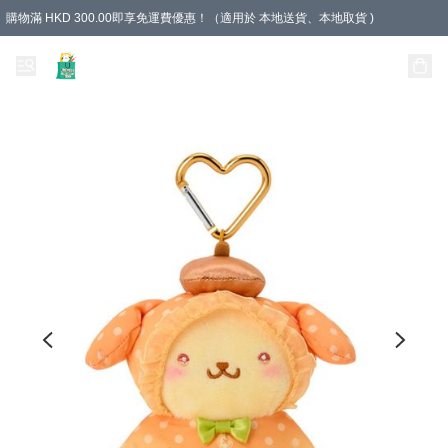
購物滿 HKD 300.00即享免運費優惠！（適用於 本地送貨、本地取貨 )
Unique Stationery 創文坊