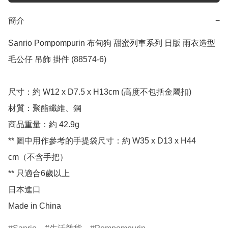
簡介
−
Sanrio Pompompurin 布甸狗 甜蜜列車系列 日版 雨衣造型 
毛公仔 吊飾 掛件 (88574-6)

尺寸：約 W12 x D7.5 x H13cm (高度不包括金屬扣)

材質：聚酯纖維、鋼

商品重量：約 42.9g

** 圖中用作參考的手提袋尺寸：約 W35 x D13 x H44 
cm（不含手把）

** 只適合6歲以上

日本進口

Made in China