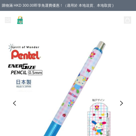
購物滿 HKD 300.00即享免運費優惠！（適用於 本地送貨、本地取貨 )
Unique Stationery 創文坊