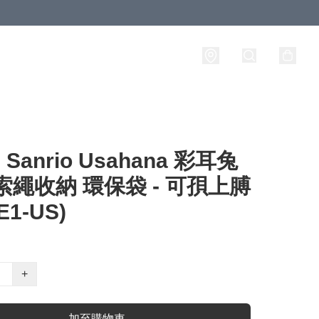
anrio Usahana 彩耳兔
索繩收納 環保袋 - 可孭上膊
E1-US)
+
加至購物車