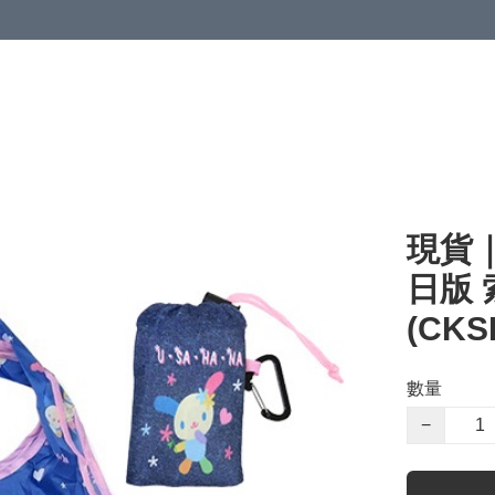
現貨｜S
日版 
(CKS
數量
−