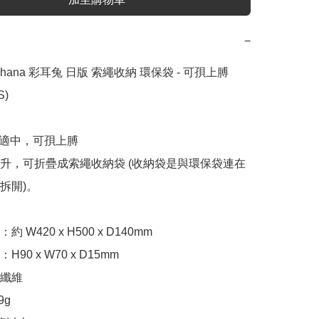
−
Usahana 彩耳兔 日版 索繩收納 環保袋 - 可孭上膊 
)

容量適中，可孭上膊

15公升，可折疊成索繩收納袋 (收納袋是與環保袋連在
開)。

W420 x H500 x D140mm 

90 x W70 x D15mm

纖維

g
