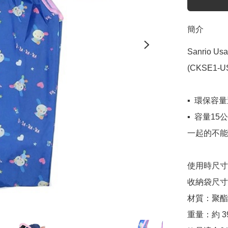
簡介
Sanrio 
(CKSE1-US
▪️  環保
▪️  容量
一起的不能拆
使用時尺寸：約 
收納袋尺寸：H
材質：聚酯
重量：約 39