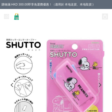
購物滿 HKD 300.00即享免運費優惠！（適用於 本地送貨、本地取貨 )
Unique Stationery 創文坊