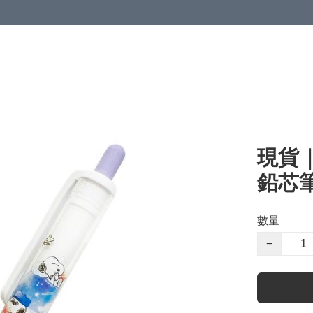
現貨｜
鉛芯筆 
數量
−