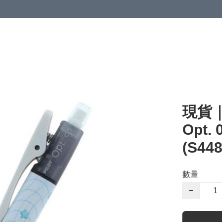
現貨｜S
Opt.
(S448
數量
−