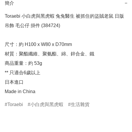
簡介
−
Toraebi 小白虎與黑虎蝦 兔兔醫生 被抓住的盜賊老鼠 日版 
吊飾 毛公仔 掛件 (384724)

尺寸：約 H100 x W80 x D70mm

材質：聚酯纖維、聚氨酯、綿、鋅合金、鐵

商品重量：約 53g

** 只適合6歲以上

日本進口

Made in China
Toraebi
小白虎與黑虎蝦
生活雜貨