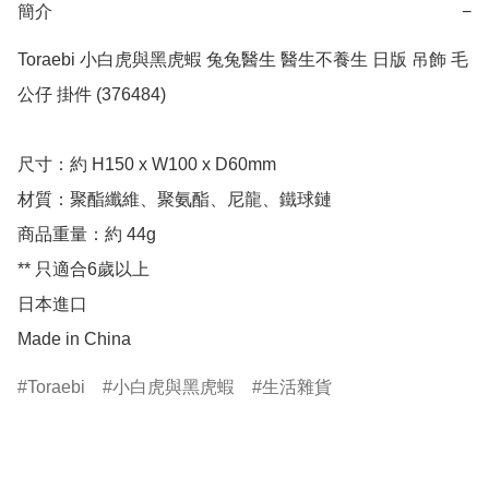
簡介
−
Toraebi 小白虎與黑虎蝦 兔兔醫生 醫生不養生 日版 吊飾 毛
公仔 掛件 (376484)

尺寸：約 H150 x W100 x D60mm

材質：聚酯纖維、聚氨酯、尼龍、鐵球鏈

商品重量：約 44g

** 只適合6歲以上

日本進口

Made in China
Toraebi
小白虎與黑虎蝦
生活雜貨