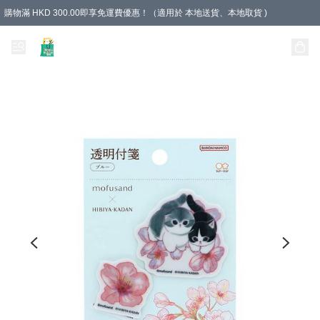
購物滿 HKD 300.00即享免運費優惠！（適用於 本地送貨、本地取貨 )
Unique Stationery 創文坊