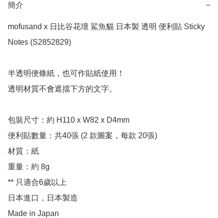
簡介
−
mofusand x 日比谷花壇 鯊魚貓 日本製 透明 便利貼 Sticky 
Notes (S2852829)

半透明便條紙，也可作貼紙使用！

透明材質不會遮擋下方的文字。

包裝尺寸：約 H110 x W82 x D4mm

便利貼數量：共40張 (2 款圖案，每款 20張)

材質：紙

重量：約 8g

** 只適合6歲以上

日本進口，日本製造

Made in Japan