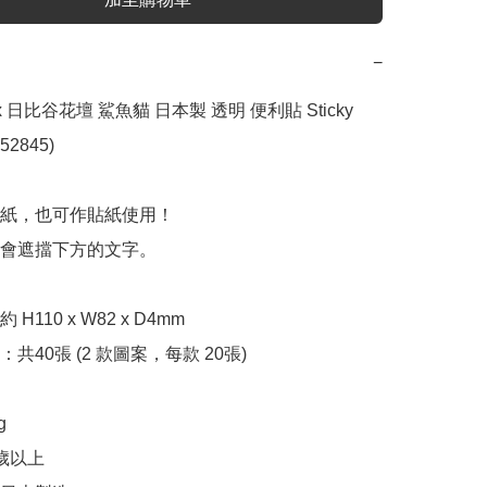
−
d x 日比谷花壇 鯊魚貓 日本製 透明 便利貼 Sticky 
52845)

紙，也可作貼紙使用！

會遮擋下方的文字。

110 x W82 x D4mm

共40張 (2 款圖案，每款 20張)



歲以上
