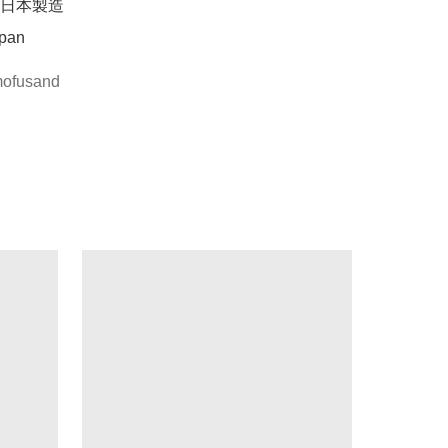
日本製造

apan
ofusand