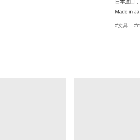
日本進口，
Made in J
文具
m