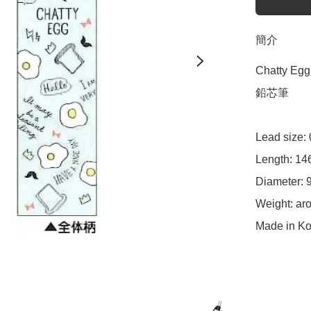
簡介
Chatty 
鉛芯筆

Lead size:
Length: 14
Diameter: 
Weight: aro
Made in Ko