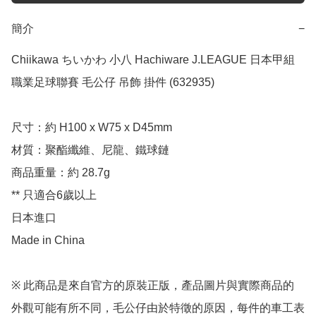
簡介
−
Chiikawa ちいかわ 小八 Hachiware J.LEAGUE 日本甲組
職業足球聯賽 毛公仔 吊飾 掛件 (632935)

尺寸：約 H100 x W75 x D45mm

材質：聚酯纖維、尼龍、鐵球鏈

商品重量：約 28.7g

** 只適合6歲以上

日本進口

Made in China

※ 此商品是來自官方的原裝正版，產品圖片與實際商品的
外觀可能有所不同，毛公仔由於特徵的原因，每件的車工表