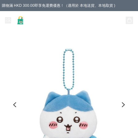
購物滿 HKD 300.00即享免運費優惠！（適用於 本地送貨、本地取貨 )
Unique Stationery 創文坊