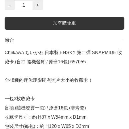
−
+
加至購物車
簡介
−
Chiikawa ちいかわ 日本製 ENSKY 第二彈 SNAPMIDE 收
藏卡 (盲抽 隨機發貨 / 原盒16包) 657055

全48種的迷你即影即有照片大小的收藏卡！

一包3枚收藏卡

盲抽 (隨機發貨一包) / 原盒16包 (非齊套)

收藏卡尺寸：約 H87 x W54mm x D1mm

包裝尺寸(每包)：約 H120 x W65 x D3mm
