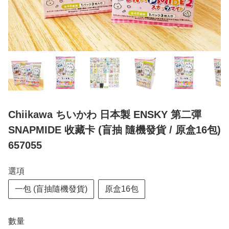
Chiikawa ちいかわ 日本製 ENSKY 第二彈
SNAPMIDE 收藏卡 (盲抽 隨機發貨 / 原盒16包)
657055
選項
一包 (盲抽隨機發貨)
原盒16包
數量