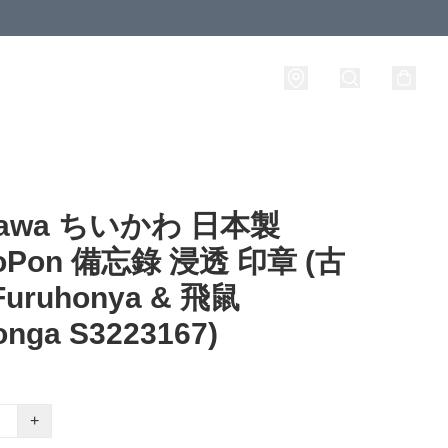
ikawa ちいかわ 日本製
oPon 備忘錄 浸透 印章 (古
uruhonya & 飛鼠
nga S3223167)
+