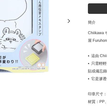
簡介
Chiikaw
屋 Furuhon
▪️  這由 
▪️  只需
貼或備忘錄
▪️  它是
印章尺寸：約 
材質：PP、