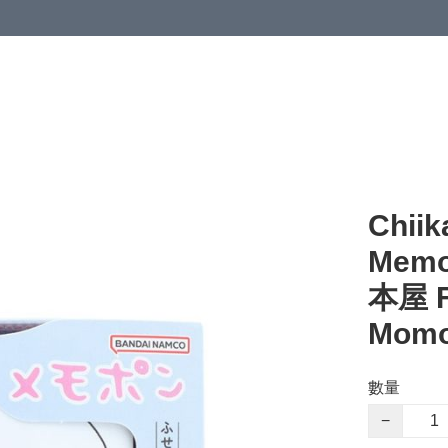
Chi
Mem
本屋 F
Momo
數量
−