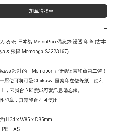
加至購物車
−
a ちいかわ 日本製 MemoPon 備忘錄 浸透 印章 (古本
ya & 飛鼠 Momonga S3223167) 

Chiikawa 設計的「Memopon」便條留言印章第二彈！

輕輕一壓便可將可愛Chiikawa 圖案印在便條紙、便利
上，它就會立即變成可愛訊息備忘錄。

滲透性印章，無需印台即可使用！

H34 x W85 x D85mm

PE、AS
