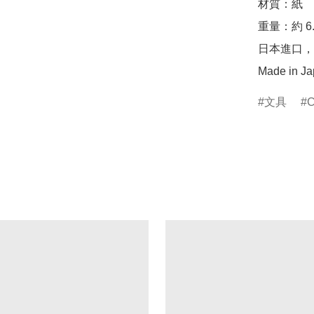
材質：紙

重量：約 6.7
日本進口，
Made in J
文具
C