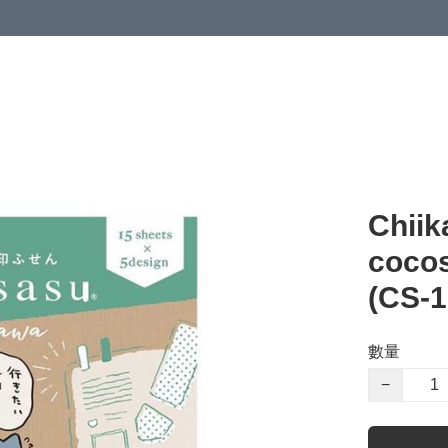
Chi
coco
(CS-1
數量
−