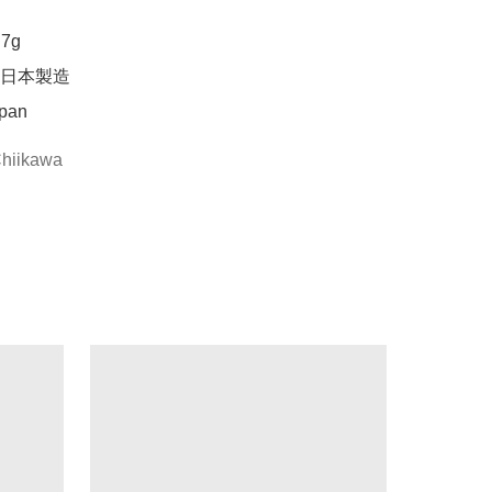
g

日本製造

apan
hiikawa