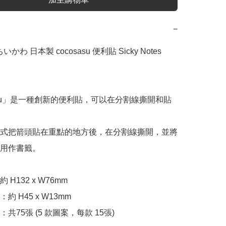
−
 ちいかわ 日本製 cocosasu 便利貼 Sicky Notes 
sasu」是一種創新的便利貼，可以在分割線撕開和貼
式把箭頭貼在重點的地方後，在分割線撕開，並將
用作書籤。

H132 x W76mm

 H45 x W13mm

共75張 (5 款圖案，每款 15張)
