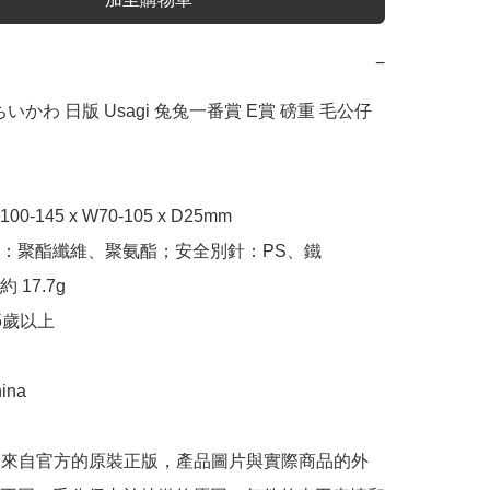
−
a ちいかわ 日版 Usagi 兔兔一番賞 E賞 磅重 毛公仔
0-145 x W70-105 x D25mm

：聚酯纖維、聚氨酯；安全別針：PS、鐵

17.7g

5歲以上

ina

是來自官方的原裝正版，產品圖片與實際商品的外