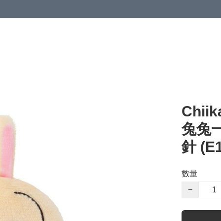
Chii
兔兔一
針 (E1
數量
−