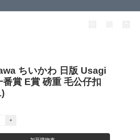
kawa ちいかわ 日版 Usagi
番賞 E賞 磅重 毛公仔扣
)
+
加至購物車