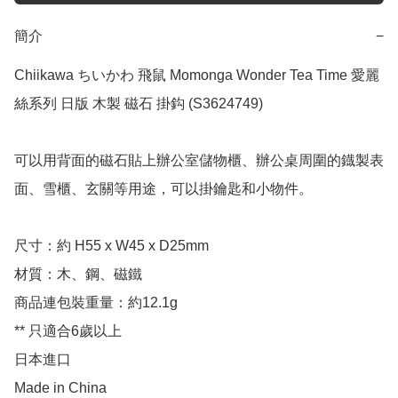
簡介
−
Chiikawa ちいかわ 飛鼠 Momonga Wonder Tea Time 愛麗
絲系列 日版 木製 磁石 掛鈎 (S3624749)

可以用背面的磁石貼上辦公室儲物櫃、辦公桌周圍的鐡製表
面、雪櫃、玄關等用途，可以掛鑰匙和小物件。

尺寸：約 H55 x W45 x D25mm

材質：木、鋼、磁鐵

商品連包裝重量：約12.1g

** 只適合6歲以上

日本進口

Made in China