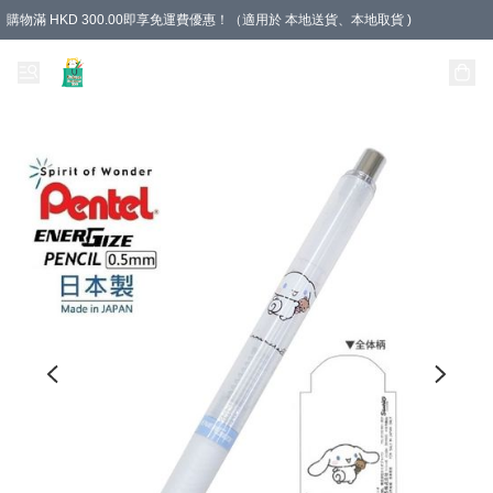
購物滿 HKD 300.00即享免運費優惠！（適用於 本地送貨、本地取貨 )
Unique Stationery 創文坊