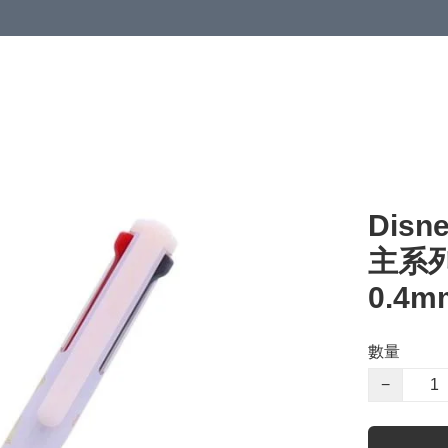
Disn
主系列 
0.4m
數量
−