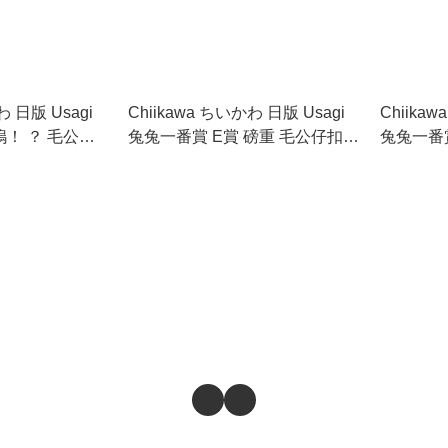
わ 日版 Usagi
Chiikawa ちいかわ 日版 Usagi
Chiika
嗚！ ？ 毛公仔
兔兔一番賞 E賞 磅重 毛公仔扣針
兔兔一番賞
(E1)
(E4)