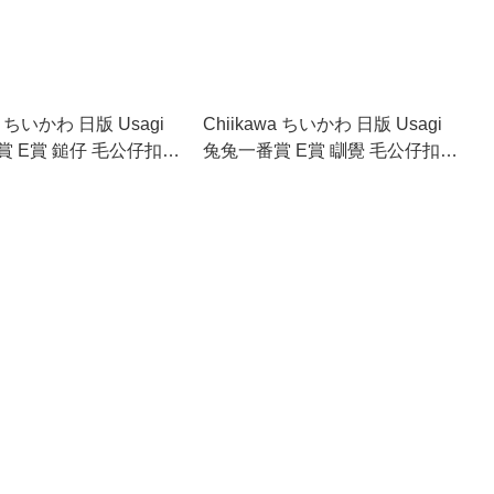
wa ちいかわ 日版 Usagi
Chiikawa ちいかわ 日版 Usagi
 E賞 鎚仔 毛公仔扣針
兔兔一番賞 E賞 瞓覺 毛公仔扣針
(E6)