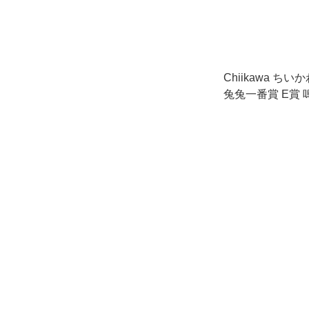
Chiikawa ちいか
兔兔一番賞 E賞 
扣針 (E5)