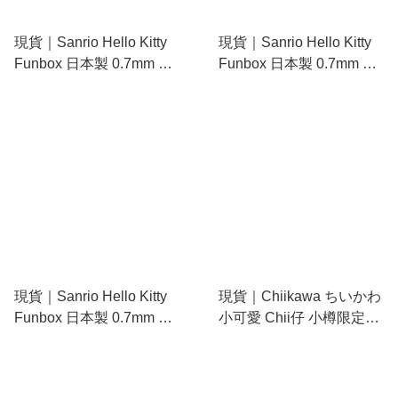
現貨｜Sanrio Hello Kitty
現貨｜Sanrio Hello Kitty
Funbox 日本製 0.7mm 黑
Funbox 日本製 0.7mm 黑
色原子筆 (按制手會上下移
色原子筆 (按制手會上下移
動) 24520401
動) 24520501
現貨｜Sanrio Hello Kitty
現貨｜Chiikawa ちいかわ
Funbox 日本製 0.7mm 黑
小可愛 Chii仔 小樽限定
色原子筆 (按制手會上下移
MOGUMOGU本舖限定 日
動) 24520601
版 長尾山雀 毛公仔
(399476)