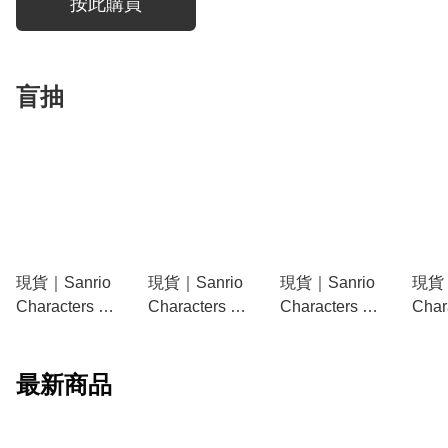
按此購買
盲抽
現貨｜Sanrio
現貨｜Sanrio
現貨｜Sanrio
現貨｜
Characters 迷
Characters 雨
Characters 校
Char
你文具造型磁
衣系列 吊飾
服系列 吊飾
林之
石貼 (可選款
公仔 鎖匙扣
公仔 鎖匙扣
飾 
式) 94747-4
(可選款式)
(可選款式)
扣 (
最新商品
98521-0
98522-8
9852