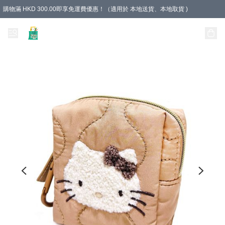
購物滿 HKD 300.00即享免運費優惠！（適用於 本地送貨、本地取貨 )
Unique Stationery 創文坊